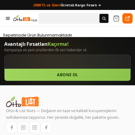
2000 TL ve Üzeri
Ücretsiz Kargo Fırsatı →
Sepetinizde Ürün Bulunmamaktadır
ABONE OL
Otto & List Nuts — Doğanın en taze ve kaliteli kuruyemişlerini
sofralarınıza taşıyoruz. Her çerezde doğallık, her pakette güven.