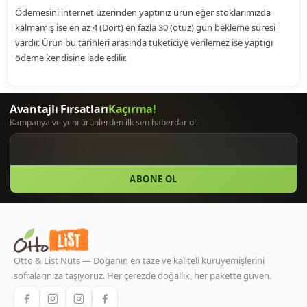
Ödemesini internet üzerinden yaptınız ürün eğer stoklarımızda
kalmamış ise en az 4 (Dört) en fazla 30 (otuz) gün bekleme süresi
vardır. Ürün bu tarihleri arasında tüketiciye verilemez ise yaptığı
ödeme kendisine iade edilir.
ABONE OL
Otto & List Nuts — Doğanın en taze ve kaliteli kuruyemişlerini
sofralarınıza taşıyoruz. Her çerezde doğallık, her pakette güven.