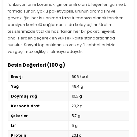
fonksiyonlarını korumak için önemli olan bileşenleri gurme bir
formda sunar. Çoklu paket yapısı, ürünün aromasını ve
gevrekliğini her kullanımda taze tutmanıza olanak tanırken
porsiyon kontrolü sağlamanızı da kolaylaştırır. Üretim
tesislerimizde titizlikle hazırlanan her bir paket, hijyenik
analizlerden geçerek en yüksek kalite standartlarında
sunulur. Sosyal toplantılarınızın ve keyifli sohbetlerinizin
vazgeçilmez eşlikçisi olmaya adaydır.
Besin Değerleri (100 g)
Enerji
606 kcal
Yağ
49,4 g
Doymuş Yağ
10,5 g
Karbonhidrat
20,2 g
Şekerler
5,7 g
Lif
5 g
Protein
20,1 g