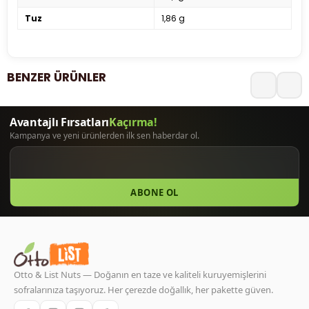
Tuz
1,86 g
BENZER ÜRÜNLER
ABONE OL
Otto & List Nuts — Doğanın en taze ve kaliteli kuruyemişlerini
sofralarınıza taşıyoruz. Her çerezde doğallık, her pakette güven.