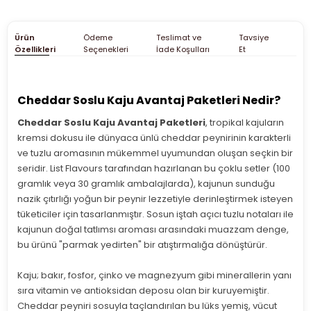
Ürün
Ödeme
Teslimat ve
Tavsiye
Özellikleri
Seçenekleri
İade Koşulları
Et
Cheddar Soslu Kaju Avantaj Paketleri Nedir?
Cheddar Soslu Kaju Avantaj Paketleri
, tropikal kajuların
kremsi dokusu ile dünyaca ünlü cheddar peynirinin karakterli
ve tuzlu aromasının mükemmel uyumundan oluşan seçkin bir
seridir. List Flavours tarafından hazırlanan bu çoklu setler (100
gramlık veya 30 gramlık ambalajlarda), kajunun sunduğu
nazik çıtırlığı yoğun bir peynir lezzetiyle derinleştirmek isteyen
tüketiciler için tasarlanmıştır. Sosun iştah açıcı tuzlu notaları ile
kajunun doğal tatlımsı aroması arasındaki muazzam denge,
bu ürünü "parmak yedirten" bir atıştırmalığa dönüştürür.
Kaju; bakır, fosfor, çinko ve magnezyum gibi minerallerin yanı
sıra vitamin ve antioksidan deposu olan bir kuruyemiştir.
Cheddar peyniri sosuyla taçlandırılan bu lüks yemiş, vücut