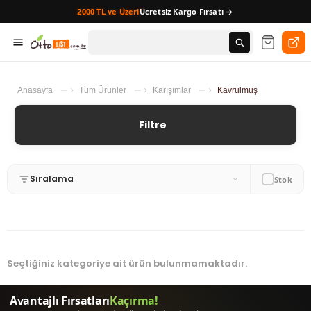
2000 TL ve Üzeri
Ücretsiz Kargo Fırsatı →
Anasayfa
Tüm Ürünler
Karışımlar
Kavrulmuş
Filtre
Sıralama
Seçtiğiniz kategoriye ait ürün bulunmamaktadır.