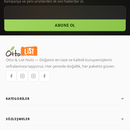
ABONE OL
Otto & List Nuts — Doğanın en taze ve kaliteli kuruyemişlerini
sofralarınıza taşıyoruz. Her çerezde doğallık, her pakette güven.
KATEGORILER
Karışımlar
SÖZLEŞMELER
Kuru Meyveler