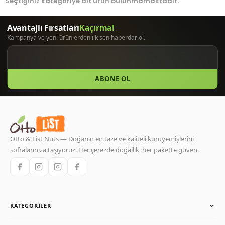
Seçtiğiniz kategoriye ait ürün bulunmamaktadır.
ABONE OL
Otto & List Nuts — Doğanın en taze ve kaliteli kuruyemişlerini
sofralarınıza taşıyoruz. Her çerezde doğallık, her pakette güven.
KATEGORILER