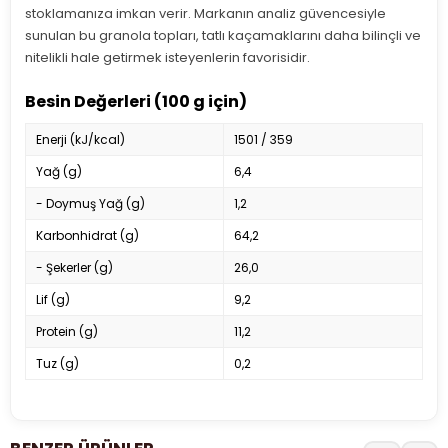
stoklamanıza imkan verir. Markanın analiz güvencesiyle
sunulan bu granola topları, tatlı kaçamaklarını daha bilinçli ve
nitelikli hale getirmek isteyenlerin favorisidir.
Besin Değerleri (100 g için)
Enerji (kJ/kcal)
1501 / 359
Yağ (g)
6,4
- Doymuş Yağ (g)
1,2
Karbonhidrat (g)
64,2
- Şekerler (g)
26,0
Lif (g)
9,2
Protein (g)
11,2
Tuz (g)
0,2