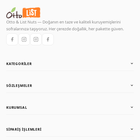
Otto & List Nuts — Doğanın en taze ve kaliteli kuruyemişlerini
sofralarınıza taşıyoruz. Her çerezde doğallık, her pakette güven.
KATEGORILER
Karışımlar
SÖZLEŞMELER
Kuru Meyveler
Soslu Kuruyemişler
Gizlilik Politikası
KURUMSAL
Çiğ Kuruyemişler
Mesafeli Satış Sözleşmesi
Üyelik Sözleşmesi
Anasayfa
SIPARIŞ İŞLEMLERI
Teslimat ve İade
Hakkımızda