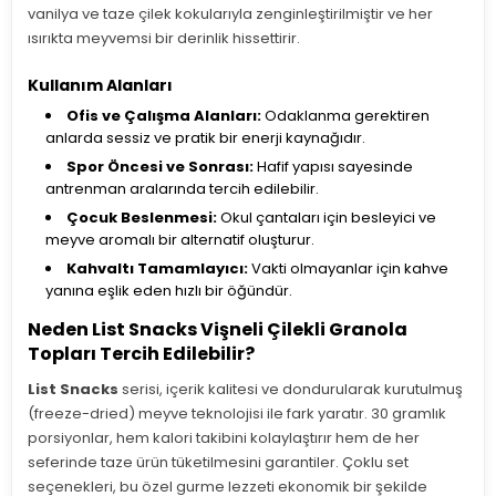
vanilya ve taze çilek kokularıyla zenginleştirilmiştir ve her
ısırıkta meyvemsi bir derinlik hissettirir.
Kullanım Alanları
Ofis ve Çalışma Alanları:
Odaklanma gerektiren
anlarda sessiz ve pratik bir enerji kaynağıdır.
Spor Öncesi ve Sonrası:
Hafif yapısı sayesinde
antrenman aralarında tercih edilebilir.
Çocuk Beslenmesi:
Okul çantaları için besleyici ve
meyve aromalı bir alternatif oluşturur.
Kahvaltı Tamamlayıcı:
Vakti olmayanlar için kahve
yanına eşlik eden hızlı bir öğündür.
Neden List Snacks Vişneli Çilekli Granola
Topları Tercih Edilebilir?
List Snacks
serisi, içerik kalitesi ve dondurularak kurutulmuş
(freeze-dried) meyve teknolojisi ile fark yaratır. 30 gramlık
porsiyonlar, hem kalori takibini kolaylaştırır hem de her
seferinde taze ürün tüketilmesini garantiler. Çoklu set
seçenekleri, bu özel gurme lezzeti ekonomik bir şekilde