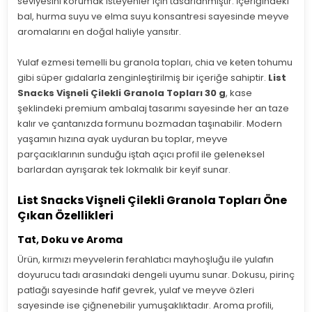
seviyesini korumak isteyenler için tasarlanmıştır. İçeriğindeki
bal, hurma suyu ve elma suyu konsantresi sayesinde meyve
aromalarını en doğal haliyle yansıtır.
Yulaf ezmesi temelli bu granola topları, chia ve keten tohumu
gibi süper gıdalarla zenginleştirilmiş bir içeriğe sahiptir.
List
Snacks Vişneli Çilekli Granola Topları 30 g
, kase
şeklindeki premium ambalaj tasarımı sayesinde her an taze
kalır ve çantanızda formunu bozmadan taşınabilir. Modern
yaşamın hızına ayak uyduran bu toplar, meyve
parçacıklarının sunduğu iştah açıcı profil ile geleneksel
barlardan ayrışarak tek lokmalık bir keyif sunar.
List Snacks Vişneli Çilekli Granola Topları Öne
Çıkan Özellikleri
Tat, Doku ve Aroma
Ürün, kırmızı meyvelerin ferahlatıcı mayhoşluğu ile yulafın
doyurucu tadı arasındaki dengeli uyumu sunar. Dokusu, pirinç
patlağı sayesinde hafif gevrek, yulaf ve meyve özleri
sayesinde ise çiğnenebilir yumuşaklıktadır. Aroma profili,