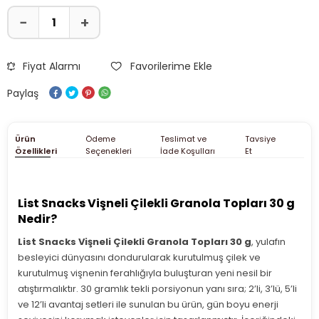
Fiyat Alarmı
Favorilerime Ekle
Paylaş
Ürün
Ödeme
Teslimat ve
Tavsiye
Özellikleri
Seçenekleri
İade Koşulları
Et
List Snacks Vişneli Çilekli Granola Topları 30 g
Nedir?
List Snacks Vişneli Çilekli Granola Topları 30 g
, yulafın
besleyici dünyasını dondurularak kurutulmuş çilek ve
kurutulmuş vişnenin ferahlığıyla buluşturan yeni nesil bir
atıştırmalıktır. 30 gramlık tekli porsiyonun yanı sıra; 2’li, 3’lü, 5’li
ve 12’li avantaj setleri ile sunulan bu ürün, gün boyu enerji